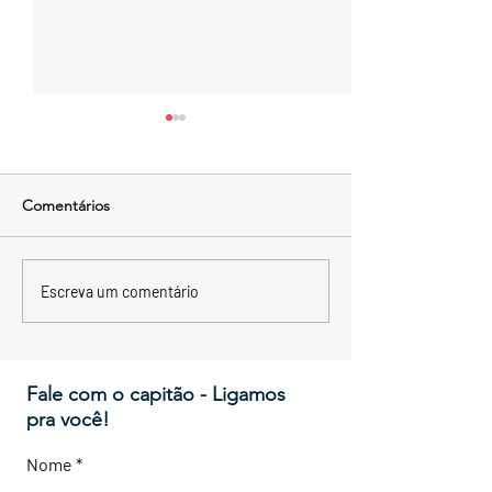
Comentários
Forte São Marce
Forte de Monte Serrat
Escreva um comentário
Fale com o capitão - Ligamos
pra você!
Nome