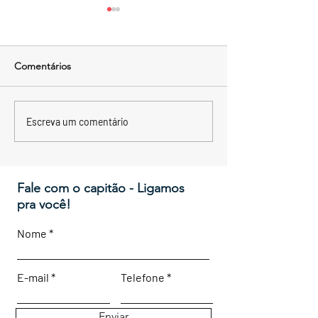
Comentários
Forte de São Diogo
Forte de Santa M
Escreva um comentário
Fale com o capitão - Ligamos
pra você!
Nome
E-mail
Telefone
Enviar