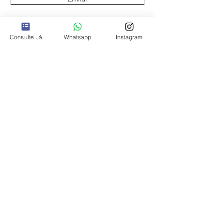
Consulte Já
Whatsapp
Instagram
Onde Estamos:
Bahia Marina, Salvador - BA.