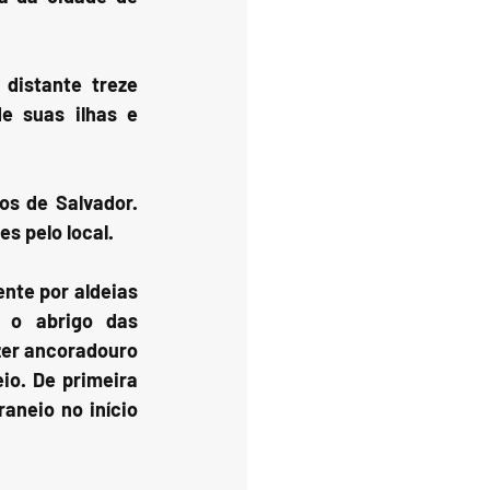
istante treze 
e suas ilhas e 
s de Salvador. 
s pelo local.
nte por aldeias 
o abrigo das 
er ancoradouro 
o. De primeira 
neio no início 