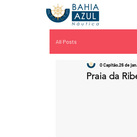
All Posts
O Capitão
26 de jan
Praia da Rib